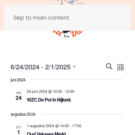
Skip to main content
6/24/2024
 - 
2/1/2025
Evene
Eve
Zoeken
Lijst
Selecteer
Zoeken
wee
juni 2024
een
en
nav
datum.
24 juni 2024 @ 10:30
-
12:00
MA
24
weerge
WZC De Pol in Nijkerk
navigat
augustus 2024
1 augustus 2024 @ 14:00
-
17:00
DO
1
Oud Veluwse Markt