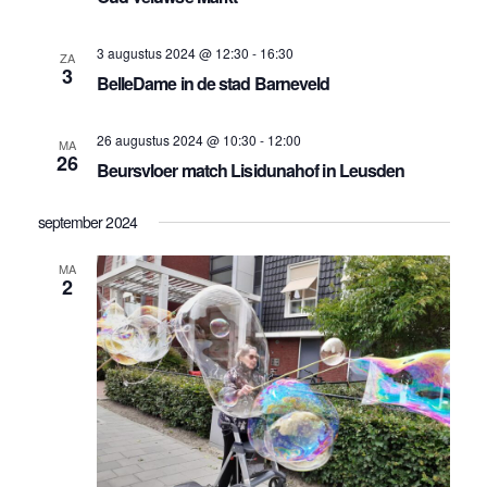
3 augustus 2024 @ 12:30
-
16:30
ZA
3
BelleDame in de stad Barneveld
26 augustus 2024 @ 10:30
-
12:00
MA
26
Beursvloer match Lisidunahof in Leusden
september 2024
MA
2