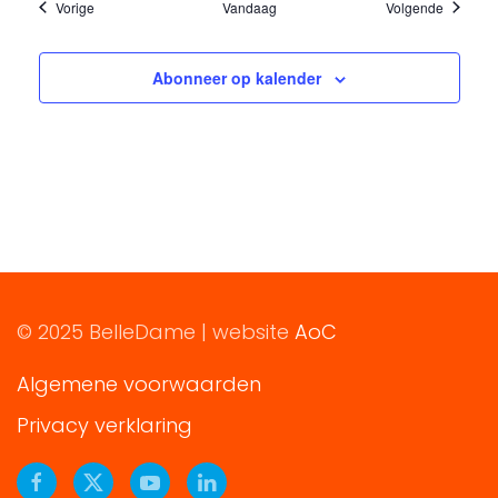
Evenementen
Eveneme
Vorige
Vandaag
Volgende
Abonneer op kalender
© 2025 BelleDame | website
AoC
Algemene voorwaarden
Privacy verklaring