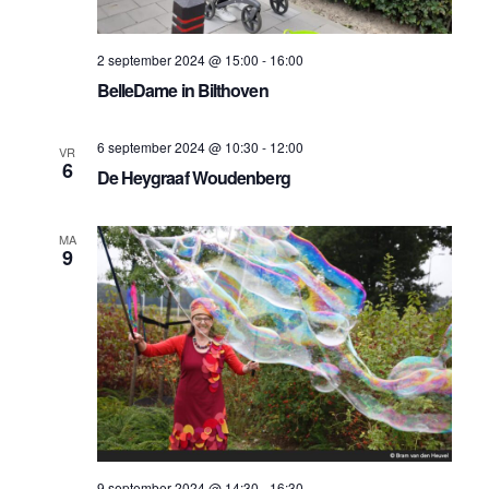
2 september 2024 @ 15:00
-
16:00
BelleDame in Bilthoven
6 september 2024 @ 10:30
-
12:00
VR
6
De Heygraaf Woudenberg
MA
9
9 september 2024 @ 14:30
-
16:30