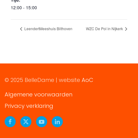
12:00 - 15:00
LeendertMeeshuis Bilthoven
WZC De Pol in Nijkerk
© 2025 BelleDame | website
AoC
Algemene voorwaarden
Privacy verklaring