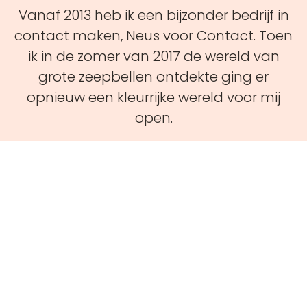
Vanaf 2013 heb ik een bijzonder bedrijf in
contact maken, Neus voor Contact. Toen
ik in de zomer van 2017 de wereld van
grote zeepbellen ontdekte ging er
opnieuw een kleurrijke wereld voor mij
open.
Aansluiten bij de belevingswereld van de
ander zonder taal!
Welkom tussen de kleine en grote
zeepbellen.
Myra
( Fotografie Ronald van Dalen)