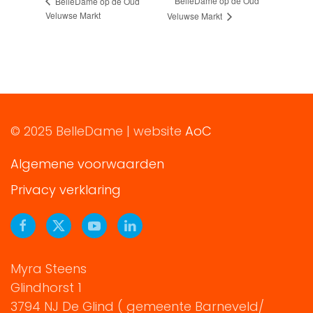
BelleDame op de Oud
BelleDame op de Oud
Veluwse Markt
Veluwse Markt
© 2025 BelleDame | website
AoC
Algemene voorwaarden
Privacy verklaring
Myra Steens
Glindhorst 1
3794 NJ De Glind ( gemeente Barneveld/