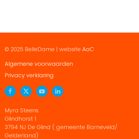
© 2025 BelleDame | website
AoC
Algemene voorwaarden
Privacy verklaring
Myra Steens
Glindhorst 1
3794 NJ De Glind ( gemeente Barneveld/
Gelderland)