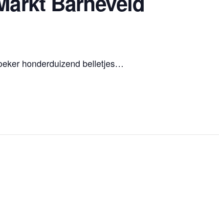
arkt Barneveld
oeker honderduizend belletjes…