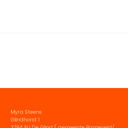
Myra Steens
Glindhorst 1
3794 NJ De Glind ( gemeente Barneveld/