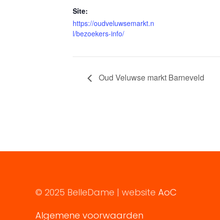
Site:
https://oudveluwsemarkt.n
l/bezoekers-info/
Oud Veluwse markt Barneveld
© 2025 BelleDame | website
AoC
Algemene voorwaarden