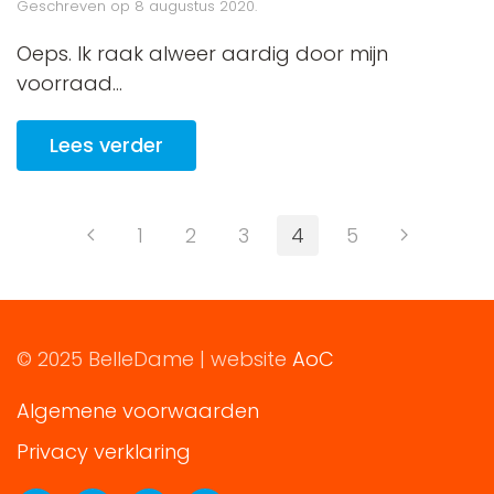
Geschreven op
8 augustus 2020
.
Oeps. Ik raak alweer aardig door mijn
voorraad...
Lees verder
1
2
3
4
5
© 2025 BelleDame | website
AoC
Algemene voorwaarden
Privacy verklaring