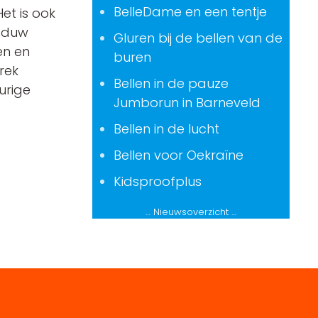
BelleDame en een tentje
et is ook
haduw
Gluren bij de bellen van de
en en
buren
rek
Bellen in de pauze
urige
Jumborun in Barneveld
Bellen in de lucht
Bellen voor Oekraïne
Kidsproofplus
… Nieuwsoverzicht …