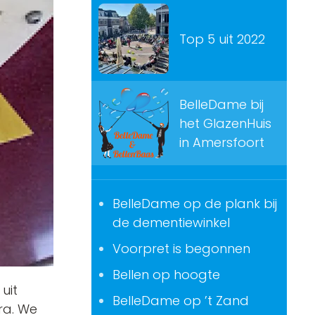
Top 5 uit 2022
BelleDame bij
het GlazenHuis
in Amersfoort
BelleDame op de plank bij
de dementiewinkel
Voorpret is begonnen
Bellen op hoogte
uit
BelleDame op ’t Zand
tra. We