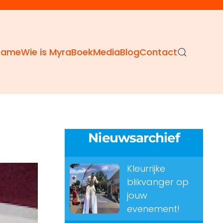
Dame
Wie is Myra
Boek
Media
Blog
Contact
Nieuwsarchief
Kleurrijke
blikvanger op
jouw
evenement!