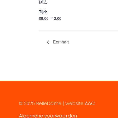
juli 8
Tijd:
08:00 - 12:00
Eemhart
© 2025 BelleDame | website
AoC
Algemene voorwaarden