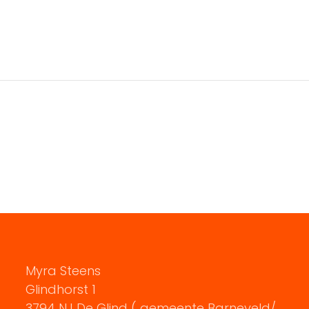
Myra Steens
Glindhorst 1
3794 NJ De Glind ( gemeente Barneveld/