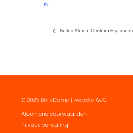
nl/
Bellen Almere Centrum Esplanada
© 2025 BelleDame | website
AoC
Algemene voorwaarden
Privacy verklaring