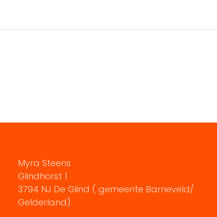
Myra Steens
Glindhorst 1
3794 NJ De Glind ( gemeente Barneveld/
Gelderland)