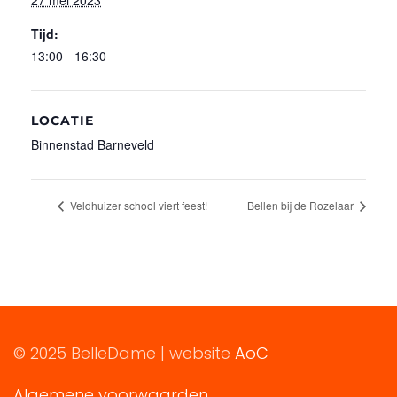
Tijd:
13:00 - 16:30
LOCATIE
Binnenstad Barneveld
Veldhuizer school viert feest!
Bellen bij de Rozelaar
© 2025 BelleDame | website
AoC
Algemene voorwaarden