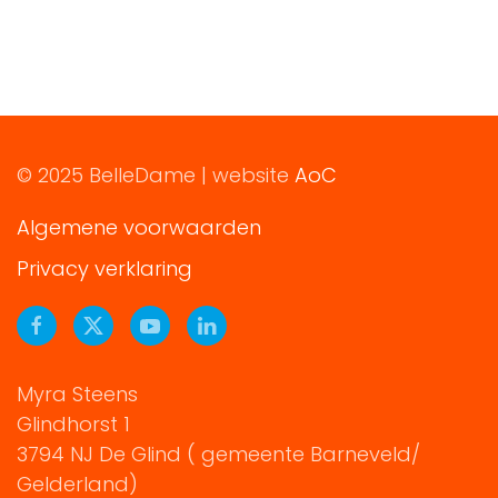
© 2025 BelleDame | website
AoC
Algemene voorwaarden
Privacy verklaring
Myra Steens
Glindhorst 1
3794 NJ De Glind ( gemeente Barneveld/
Gelderland)