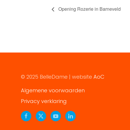
Opening Rozerie in Barneveld
© 2025 BelleDame | website
AoC
Algemene voorwaarden
Privacy verklaring