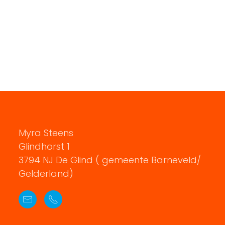
Myra Steens
Glindhorst 1
3794 NJ De Glind ( gemeente Barneveld/
Gelderland)