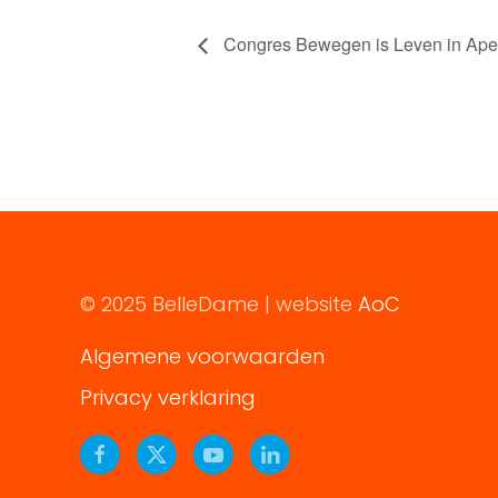
Congres Bewegen is Leven in Ape
© 2025 BelleDame | website
AoC
Algemene voorwaarden
Privacy verklaring