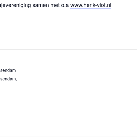
ajevereniging samen met o.a
www.henk-vlot.nl
essendam
essendam
,