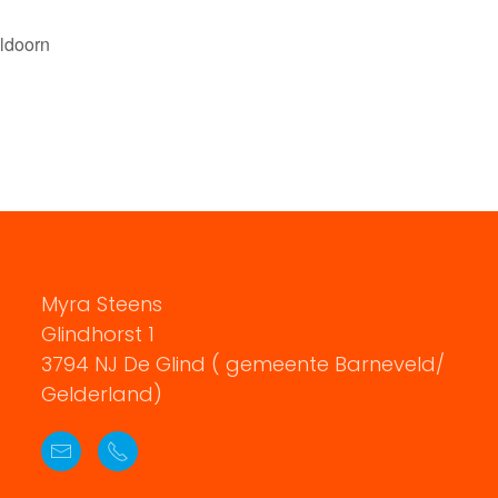
ldoorn
Myra Steens
Glindhorst 1
3794 NJ De Glind ( gemeente Barneveld/
Gelderland)