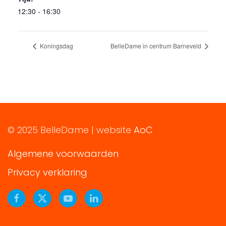
12:30 - 16:30
Koningsdag
BelleDame in centrum Barneveld
© 2025 BelleDame | website
AoC
Algemene voorwaarden
Privacy verklaring