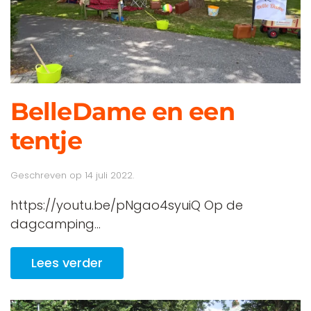
BelleDame en een
tentje
Geschreven op
14 juli 2022
.
https://youtu.be/pNgao4syuiQ Op de
dagcamping...
Lees verder