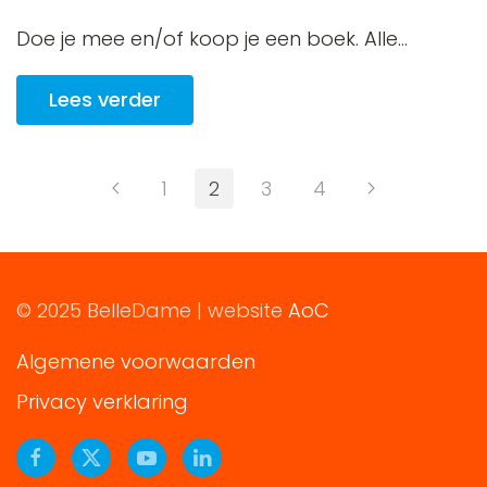
Doe je mee en/of koop je een boek. Alle...
Lees verder
1
2
3
4
© 2025 BelleDame | website
AoC
Algemene voorwaarden
Privacy verklaring