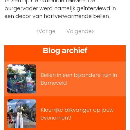
te zien op de nationale televisie. De
burgervader werd namelijk geïnterviewd in
een decor van hartverwarmende bellen.
Vorige
Volgende
Blog archief
Bellen in een bijzondere tuin in
Barneveld
Kleurrijke blikvanger op jouw
evenement!