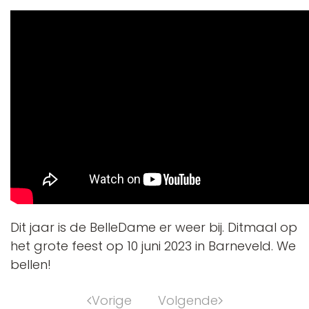
Dit jaar is de BelleDame er weer bij. Ditmaal op
het grote feest op 10 juni 2023 in Barneveld. We
bellen!
Vorige
Volgende